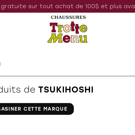
 gratuite sur tout achat de 100$ et plus av
I
duits de
TSUKIHOSHI
ASINER CETTE MARQUE