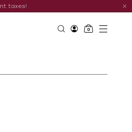
ant taxes!
0