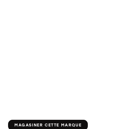
73.49 $
104.99 $
MAGASINER CETTE MARQUE