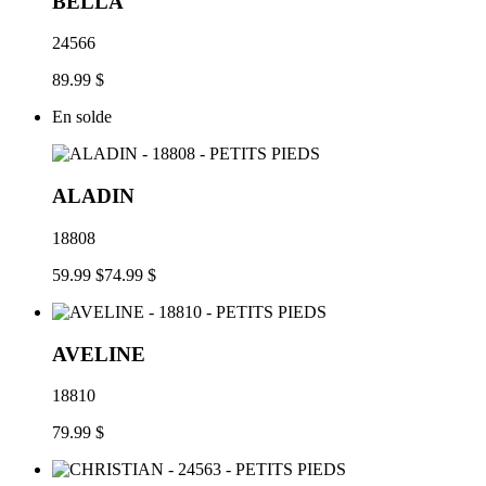
BELLA
24566
89.99 $
En solde
ALADIN
18808
59.99 $
74.99 $
AVELINE
18810
79.99 $