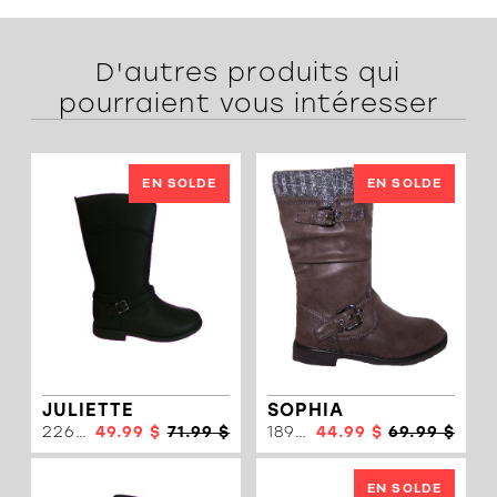
D'autres produits qui
pourraient vous intéresser
EN SOLDE
EN SOLDE
JULIETTE
SOPHIA
22675
49.99 $
71.99 $
18931
44.99 $
69.99 $
EN SOLDE