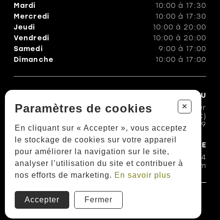
Mardi
10:00
à
17:30
Mercredi
10:00
à
17:30
Jeudi
10:00
à
20:00
Vendredi
10:00
à
20:00
Samedi
9:00
à
17:00
Dimanche
10:00
à
17:00
CHAUSSURES TROTTE-MENU
+
Paramètres de cookies
1100, rue Bouvier
Québec (QC)
G2K 1L9
En cliquant sur « Accepter », vous acceptez
le stockage de cookies sur votre appareil
COURRIEL & TÉLÉPHONE
pour améliorer la navigation sur le site,
418 623-7474
analyser l’utilisation du site et contribuer à
trotte-menubouvier@hotmail.com
nos efforts de marketing.
En savoir plus
Politiques et conditions d'achats
Accepter
Fermer
TOUS DROITS RÉSERVÉS © COPYRIGHT 2026
PROPULSÉ PAR