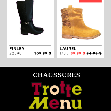
FINLEY
LAUREL
22598
109.99 $
17895
39.99 $
84.99 $