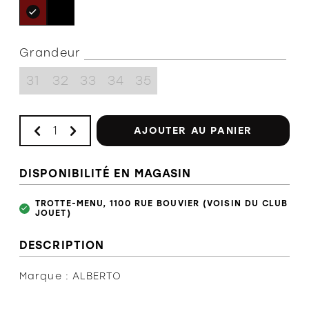
CHIC
SANDALE
SANDALE
SPORT
CHIC
SANDALE
SPORT
SANDALE
BOTTE HIVER
SPORT
SOULIER
Grandeur
SOLDES
FILLE
SOULIER
FILLE
SOULIER
31
32
33
34
35
GARCON
SOULIER
GARCON
BOTTE HIVER
BOTTE
SOLDES
AJOUTER AU PANIER
HIVER
SOLDES
DISPONIBILITÉ EN MAGASIN
TROTTE-MENU, 1100 RUE BOUVIER (VOISIN DU CLUB
JOUET)
DESCRIPTION
Marque : ALBERTO