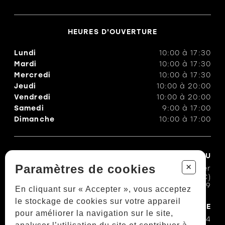
HEURES D'OUVERTURE
Lundi
10:00
à
17:30
Mardi
10:00
à
17:30
Mercredi
10:00
à
17:30
Jeudi
10:00
à
20:00
Vendredi
10:00
à
20:00
Samedi
9:00
à
17:00
Dimanche
10:00
à
17:00
CHAUSSURES TROTTE-MENU
+
Paramètres de cookies
1100, rue Bouvier
Québec (QC)
G2K 1L9
En cliquant sur « Accepter », vous acceptez
le stockage de cookies sur votre appareil
COURRIEL & TÉLÉPHONE
pour améliorer la navigation sur le site,
418 623-7474