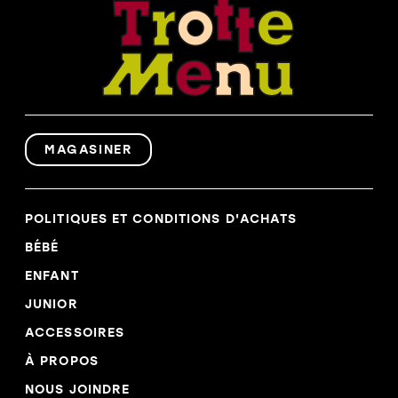
CHIC
SANDALE
SANDALE
SPORT
CHIC
SANDALE
SPORT
SANDALE
BOTTE HIVER
SPORT
SOULIER
SOLDES
FILLE
SOULIER
FILLE
SOULIER
GARCON
SOULIER
GARCON
BOTTE HIVER
MAGASINER
BOTTE
SOLDES
HIVER
SOLDES
POLITIQUES ET CONDITIONS D'ACHATS
BÉBÉ
ENFANT
JUNIOR
ACCESSOIRES
À PROPOS
NOUS JOINDRE